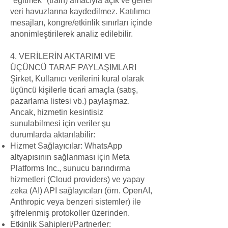
"eğitmek" (train) amacıyla açık ve genel
veri havuzlarına kaydedilmez. Katılımcı
mesajları, kongre/etkinlik sınırları içinde
anonimleştirilerek analiz edilebilir.
4. VERİLERİN AKTARIMI VE
ÜÇÜNCÜ TARAF PAYLAŞIMLARI
Şirket, Kullanıcı verilerini kural olarak
üçüncü kişilerle ticari amaçla (satış,
pazarlama listesi vb.) paylaşmaz.
Ancak, hizmetin kesintisiz
sunulabilmesi için veriler şu
durumlarda aktarılabilir:
Hizmet Sağlayıcılar: WhatsApp
altyapısının sağlanması için Meta
Platforms Inc., sunucu barındırma
hizmetleri (Cloud providers) ve yapay
zeka (AI) API sağlayıcıları (örn. OpenAI,
Anthropic veya benzeri sistemler) ile
şifrelenmiş protokoller üzerinden.
Etkinlik Sahipleri/Partnerler: