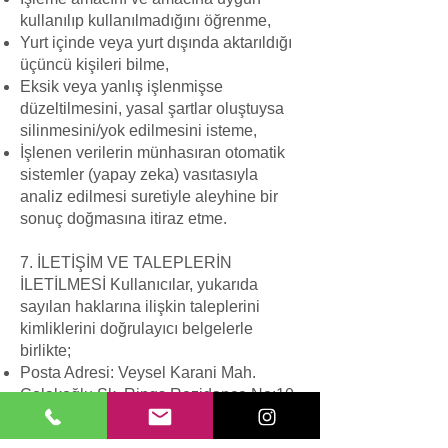
kullanılıp kullanılmadığını öğrenme,
Yurt içinde veya yurt dışında aktarıldığı
üçüncü kişileri bilme,
Eksik veya yanlış işlenmişse
düzeltilmesini, yasal şartlar oluştuysa
silinmesini/yok edilmesini isteme,
İşlenen verilerin münhasıran otomatik
sistemler (yapay zeka) vasıtasıyla
analiz edilmesi suretiyle aleyhine bir
sonuç doğmasına itiraz etme.
7. İLETİŞİM VE TALEPLERİN
İLETİLMESİ Kullanıcılar, yukarıda
sayılan haklarına ilişkin taleplerini
kimliklerini doğrulayıcı belgelerle
birlikte;
Posta Adresi: Veysel Karani Mah.
Çolakoğlu Sk. Rings Rezidance No:10
D:42 Kat:2 Sancaktepe / İstanbul
adresine yazılı olarak veya noter