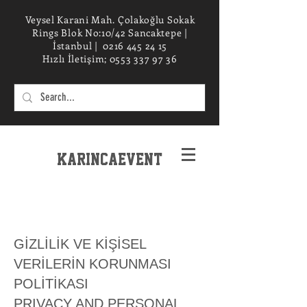
Veysel Karani Mah. Çolakoğlu Sokak
Rings Blok No:10/42 Sancaktepe |
İstanbul |
0216 445 24 15
Hızlı İletişim;
0553 337 97 36
KarincaEvent
EXPERIENCe desIGN STUDIO
GİZLİLİK VE KİŞİSEL
VERİLERİN KORUNMASI
POLİTİKASI
PRIVACY AND PERSONAL