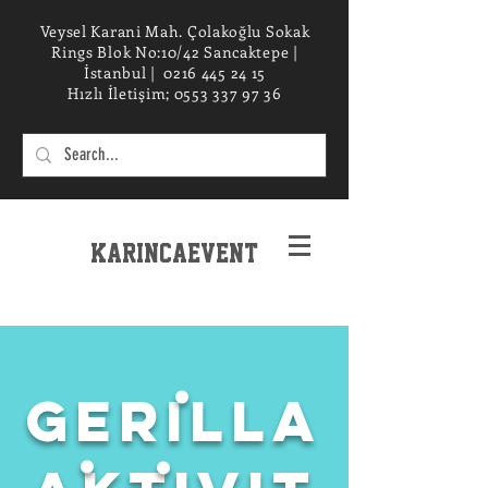
Veysel Karani Mah. Çolakoğlu Sokak
Rings Blok No:10/42 Sancaktepe |
İstanbul |
0216 445 24 15
Hızlı İletişim;
0553 337 97 36
KarincaEvent
EXPERIENCe desIGN STUDIO
.
Gerilla
.
.