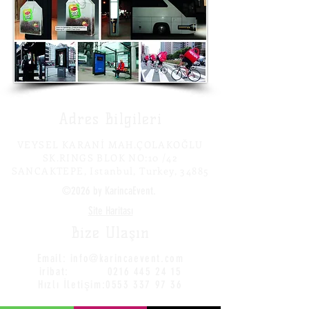
Adres Bilgileri
VEYSEL KARANİ MAH.ÇOLAKOĞLU
SK.RINGS BLOK NO:10 /42
SANCAKTEPE, Istanbul, Turkey, 34885
©2026 by KarincaEvent.
Site Haritası
Bize Ulaşın
Email:
info@karincaevent.com
iribat:
0216 445 24 15
Hızlı İletişim:
0553 337 97 36