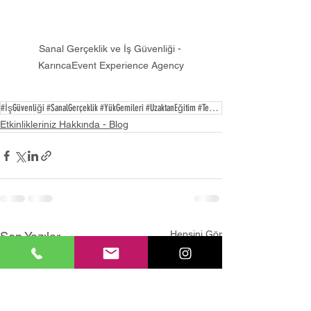
Sanal Gerçeklik ve İş Güvenliği - 
KarıncaEvent Experience Agency
#İşGüvenliği #SanalGerçeklik #YükGemileri #UzaktanEğitim #TeknolojiVeGüvenlik
Etkinlikleriniz Hakkında - Blog
Hepsini Gör
Son Yazılar