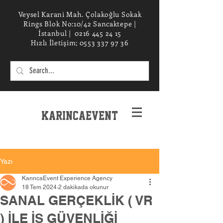
Veysel Karani Mah. Çolakoğlu Sokak
Rings Blok No:10/42 Sancaktepe |
İstanbul |
0216 445 24 15
Hızlı İletişim;
0553 337 97 36
KarincaEvent
EXPERIENCe desIGN STUDIO
Yazı
KarıncaEvent Experience Agency
18 Tem 2024
2 dakikada okunur
SANAL GERÇEKLİK ( VR
) İLE İŞ GÜVENLİĞİ