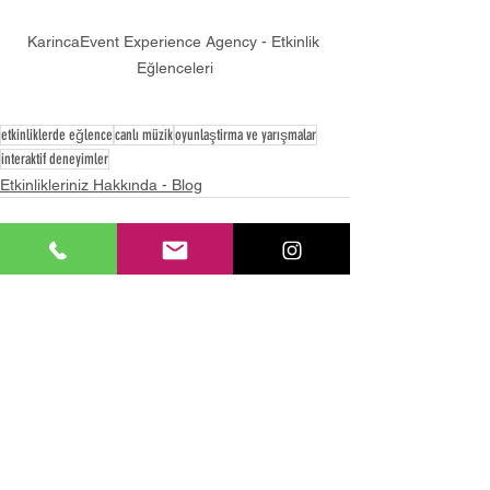
KarincaEvent Experience Agency - Etkinlik 
Eğlenceleri
etkinliklerde eğlence
canlı müzik
oyunlaştirma ve yarışmalar
interaktif deneyimler
Etkinlikleriniz Hakkında - Blog
Hepsini Gör
Son Yazılar