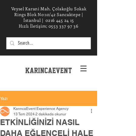
Veysel Karani Mah. Çolakoğlu Sokak
Rings Blok No:10/42 Sancaktepe |
İstanbul |
0216 445 24 15
Hızlı İletişim;
0553 337 97 36
KarincaEvent
EXPERIENCe desIGN STUDIO
Yazı
KarıncaEvent Experience Agency
13 Tem 2024
2 dakikada okunur
ETKİNLİĞİNİZİ NASIL
DAHA EĞLENCELİ HALE