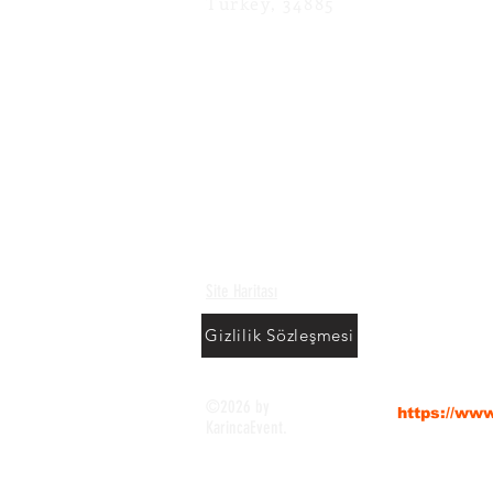
Turkey, 34885
Site Haritası
Gizlilik Sözleşmesi
KarıncaEve
©2026 by
https://ww
KarincaEvent.