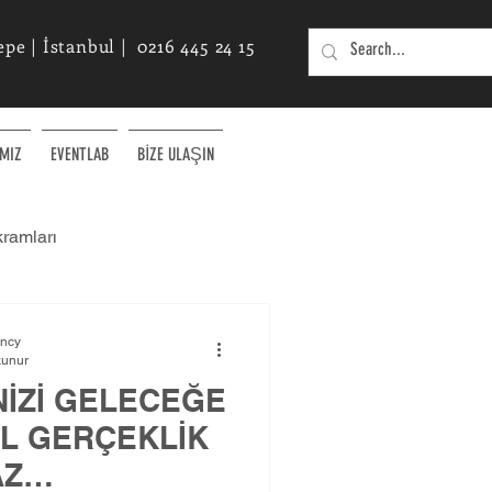
e | İstanbul | 0216 445 24 15
MIZ
EVENTLAB
BİZE ULAŞIN
kramları
Etkinlikler için Yenilikçi Fikirler
ency
kunur
NİZİ GELECEĞE
AL GERÇEKLİK
AZ