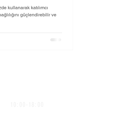
YARATIN
izde kullanarak katılımcı
ağlılığını güçlendirebilir ve
alışma Saatlerimiz
10:00-18:00