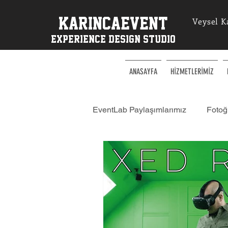
KarincaEvent
Veysel K
EXPERIENCe desIGN STUDIO
ANASAYFA
HİZMETLERİMİZ
EventLab Paylaşımlarımız
Fotoğr
Happy Hour Etkinlikleri
Sim
KarıncaEvent | Workshop Atölye