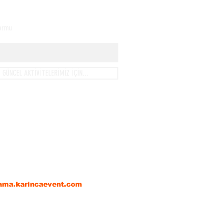
Formu
GÜNCEL AKTİVİTELERİMİZ İÇİN...
anı,
lmiş Gerçeklik),
.'nin resmi bir alt markası
rama.karincaevent.com