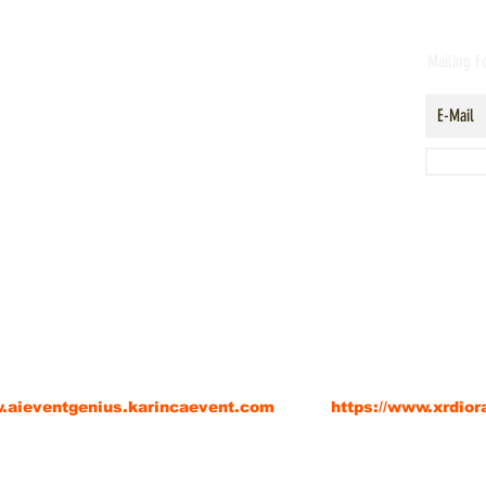
Mailing 
EventGenius Dijital Kongre Etkinlik Asist
Diorama XR of Anatolia ( Extended Reality (Genişleti
nt Organizasyon Turizm Reklam Bilişim Limited Şirketi
ve teknoloji girişimidir.
w.aieventgenius.karincaevent.com
https://www.xrdio