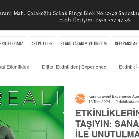
arani Mah. Çolakoğlu Sokak Rings Blok No:10/42 Sancaktep
Hızlı İletişim; 0553 337 97 36
PROJELERİMİZ
AKTİVİTELER
STAND TASARIM VE ÜRETİM
REFERANSLARI
af Etkinlikleri
Dijital Etkinlikler | Experience
Etkinlik İ
ülatör Etkinliklerimiz
Etkinlikleriniz Hakkında - Blog
KarıncaEvent Experience Ag
13 Tem 2024
2 dakikada o
ETKİNLİKLERİ
leri
Konsept Etkinlikler
AI Yapay Zeka Etkinlikleri
TAŞIYIN: SAN
İLE UNUTULM