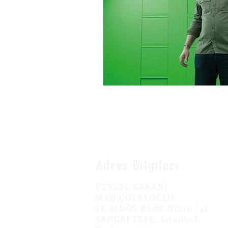
Adres Bilgileri
VEYSEL KARANİ
MAH.ÇOLAKOĞLU
SK.RINGS BLOK NO:10 /42
SANCAKTEPE, Istanbul,