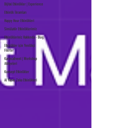
Dijital Etkinlikler | Experience
Etkinlik İkramları
Happy Hour Etkinlikleri
Simülatör Etkinliklerimiz
Etkinlikleriniz Hakkında - Blog
Etkinlikler için Yenilikçi
Fikirler
KarıncaEvent | Workshop
Atölyeleri
Konsept Etkinlikler
AI Yapay Zeka Etkinlikleri