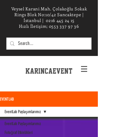
Veysel Karani Mah. Çolakoğlu Sokak
Rings Blok No:10/42 Sancaktepe |
İstanbul |
0216 445 24 15
Hızlı İletişim;
0553 337 97 36
KarincaEvent
EXPERIENCe desIGN STUDIO
EVENTLAB
EventLab Paylaşımlarımız
EventLab Paylaşımlarımız
Fotoğraf Etkinlikleri