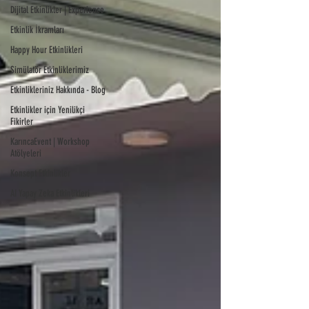
Dijital Etkinlikler | Experience
Etkinlik İkramları
Happy Hour Etkinlikleri
Simülatör Etkinliklerimiz
Etkinlikleriniz Hakkında - Blog
Etkinlikler için Yenilikçi
Fikirler
KarıncaEvent | Workshop
Atölyeleri
Konsept Etkinlikler
AI Yapay Zeka Etkinlikleri