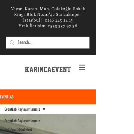
Veysel Karani Mah. Çolakoğlu Sokak
Rings Blok No:10/42 Sancaktepe |
İstanbul |
0216 445 24 15
Hızlı İletişim;
0553 337 97 36
KarincaEvent
EXPERIENCe desIGN STUDIO
EVENTLAB
EventLab Paylaşımlarımız
EventLab Paylaşımlarımız
Fotoğraf Etkinlikleri