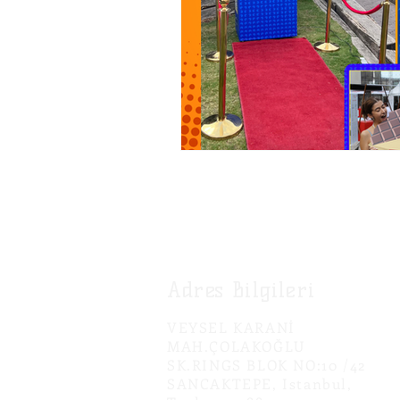
Adres Bilgileri
VEYSEL KARANİ
MAH.ÇOLAKOĞLU
SK.RINGS BLOK NO:10 /42
SANCAKTEPE, Istanbul,