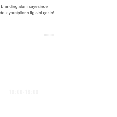
l branding alanı sayesinde
e ziyaretçilerin ilgisini çekin!
alışma Saatlerimiz
10:00-18:00