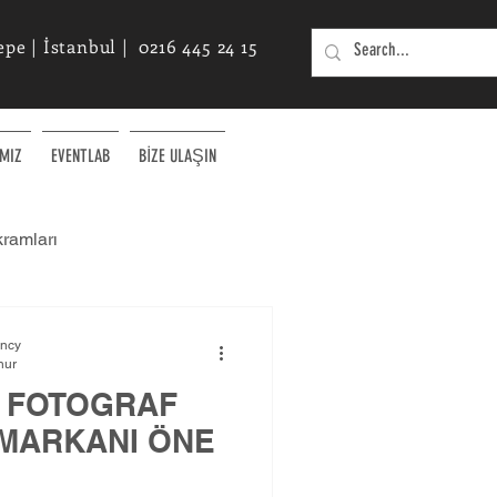
e | İstanbul | 0216 445 24 15
MIZ
EVENTLAB
BİZE ULAŞIN
kramları
Etkinlikler için Yenilikçi Fikirler
ency
nur
– FOTOGRAF
E MARKANI ÖNE