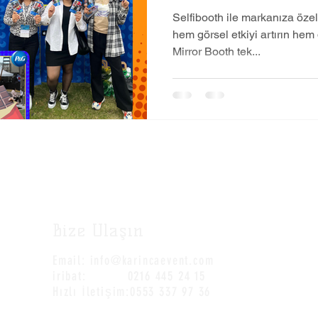
Selfibooth ile markanıza öze
hem görsel etkiyi artırın hem d
Mirror Booth tek...
Bize Ulaşın
Ç
Email:
info@karincaevent.com
iribat: 0216 445 24 15
Hızlı İletişim:0553 337 97 36