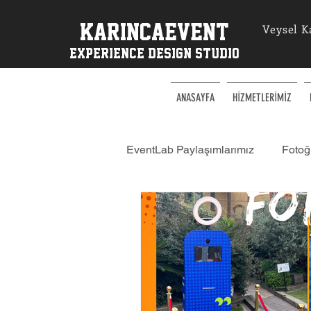
KarincaEvent
Veysel K
EXPERIENCe desIGN STUDIO
ANASAYFA
HİZMETLERİMİZ
EventLab Paylaşımlarımız
Fotoğr
Happy Hour Etkinlikleri
Sim
KarıncaEvent | Workshop Atölye