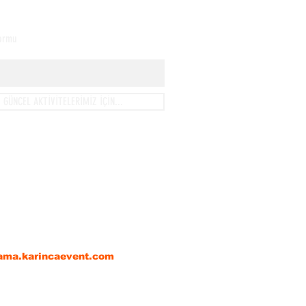
Formu
GÜNCEL AKTİVİTELERİMİZ İÇİN...
anı,
lmiş Gerçeklik),
.'nin resmi bir alt markası
rama.karincaevent.com