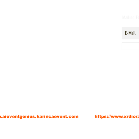
Mailing 
EventGenius Dijital Kongre Etkinlik Asist
Diorama XR of Anatolia ( Extended Reality (Genişleti
nt Organizasyon Turizm Reklam Bilişim Limited Şirketi
ve teknoloji girişimidir.
w.aieventgenius.karincaevent.com
https://www.xrdio