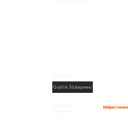
Turkey, 34885
Site Haritası
Gizlilik Sözleşmesi
KarıncaEve
©2026 by
https://ww
KarincaEvent.