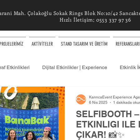
arani Mah. Çolakoğlu Sokak Rings Blok No:10/42 Sancaktep
Hızlı İletişim; 0553 337 97 36
PROJELERİMİZ
AKTİVİTELER
STAND TASARIM VE ÜRETİM
REFERANSLARI
af Etkinlikleri
Dijital Etkinlikler | Experience
Etkinlik İ
ülatör Etkinliklerimiz
Etkinlikleriniz Hakkında - Blog
KarıncaEvent Experience Ag
6 Nis 2025
1 dakikada oku
SELFIBOOTH 
leri
Konsept Etkinlikler
AI Yapay Zeka Etkinlikleri
ETKINLIGI IL
ÇIKAR! 📸✨