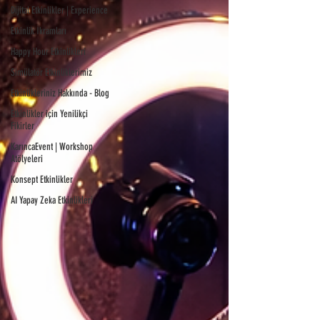
Dijital Etkinlikler | Experience
Etkinlik İkramları
Happy Hour Etkinlikleri
Simülatör Etkinliklerimiz
Etkinlikleriniz Hakkında - Blog
Etkinlikler için Yenilikçi
Fikirler
KarıncaEvent | Workshop
Atölyeleri
Konsept Etkinlikler
AI Yapay Zeka Etkinlikleri