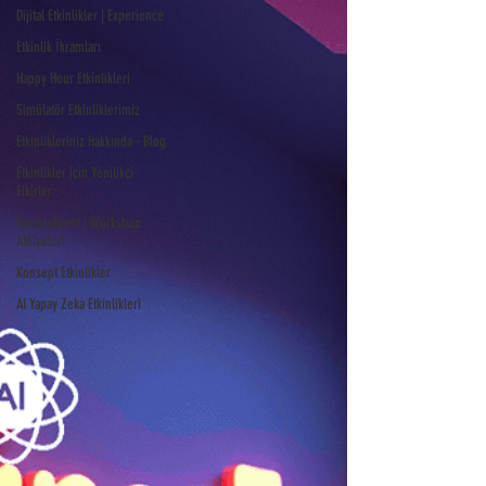
Dijital Etkinlikler | Experience
Etkinlik İkramları
Happy Hour Etkinlikleri
Simülatör Etkinliklerimiz
Etkinlikleriniz Hakkında - Blog
Etkinlikler için Yenilikçi
Fikirler
KarıncaEvent | Workshop
Atölyeleri
Konsept Etkinlikler
AI Yapay Zeka Etkinlikleri