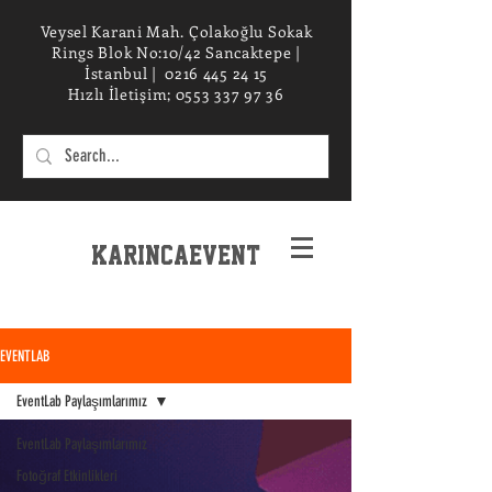
Veysel Karani Mah. Çolakoğlu Sokak
Rings Blok No:10/42 Sancaktepe |
İstanbul |
0216 445 24 15
Hızlı İletişim;
0553 337 97 36
KarincaEvent
EXPERIENCe desIGN STUDIO
EVENTLAB
EventLab Paylaşımlarımız
EventLab Paylaşımlarımız
Fotoğraf Etkinlikleri