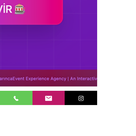
KarıncaEvent Experience Agency
26 Mar
2 dakikada okunur
Dijital ''WinMatch'' ve