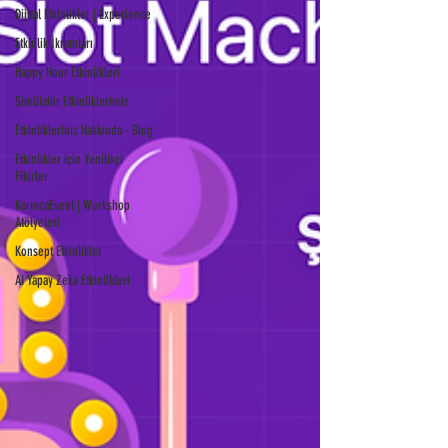
Dijital Etkinlikler | Experience
Etkinlik İkramları
Happy Hour Etkinlikleri
Simülatör Etkinliklerimiz
Etkinlikleriniz Hakkında - Blog
Etkinlikler için Yenilikçi
Fikirler
KarıncaEvent | Workshop
Atölyeleri
Konsept Etkinlikler
AI Yapay Zeka Etkinlikleri