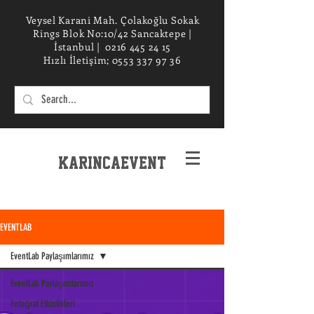
Veysel Karani Mah. Çolakoğlu Sokak
Rings Blok No:10/42 Sancaktepe |
İstanbul |
0216 445 24 15
Hızlı İletişim;
0553 337 97 36
KarincaEvent
EXPERIENCe desIGN STUDIO
EVENTLAB
EventLab Paylaşımlarımız
EventLab Paylaşımlarımız
Fotoğraf Etkinlikleri