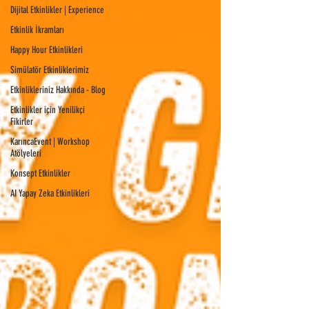
Dijital Etkinlikler | Experience
Etkinlik İkramları
Happy Hour Etkinlikleri
Simülatör Etkinliklerimiz
Etkinlikleriniz Hakkında - Blog
Etkinlikler için Yenilikçi
Fikirler
KarıncaEvent | Workshop
Atölyeleri
Konsept Etkinlikler
AI Yapay Zeka Etkinlikleri