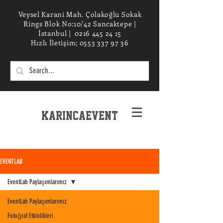
Veysel Karani Mah. Çolakoğlu Sokak
Rings Blok No:10/42 Sancaktepe |
İstanbul |
0216 445 24 15
Hızlı İletişim;
0553 337 97 36
KarincaEvent
EXPERIENCe desIGN STUDIO
EVENTLAB
EventLab Paylaşımlarımız
EventLab Paylaşımlarımız
Fotoğraf Etkinlikleri