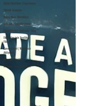
Dijital Etkinlikler | Experience
Etkinlik İkramları
Happy Hour Etkinlikleri
Simülatör Etkinliklerimiz
Etkinlikleriniz Hakkında - Blog
Etkinlikler için Yenilikçi
Fikirler
KarıncaEvent | Workshop
Atölyeleri
Konsept Etkinlikler
AI Yapay Zeka Etkinlikleri