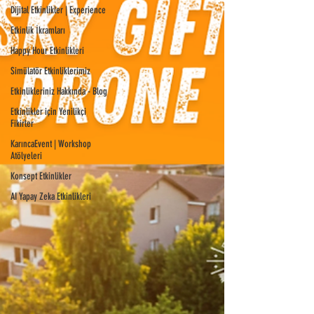
Dijital Etkinlikler | Experience
Etkinlik İkramları
Happy Hour Etkinlikleri
Simülatör Etkinliklerimiz
Etkinlikleriniz Hakkında - Blog
Etkinlikler için Yenilikçi
Fikirler
KarıncaEvent | Workshop
Atölyeleri
Konsept Etkinlikler
AI Yapay Zeka Etkinlikleri