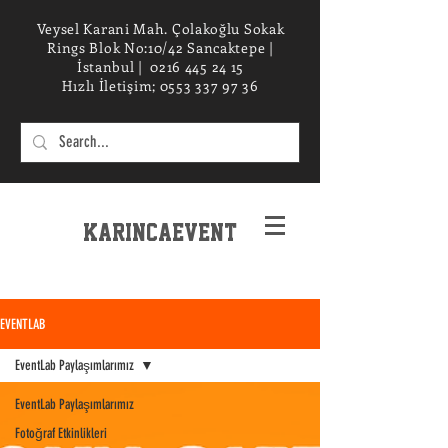
Veysel Karani Mah. Çolakoğlu Sokak
Rings Blok No:10/42 Sancaktepe |
İstanbul |
0216 445 24 15
Hızlı İletişim;
0553 337 97 36
KarincaEvent
EXPERIENCe desIGN STUDIO
EVENTLAB
EventLab Paylaşımlarımız
EventLab Paylaşımlarımız
Fotoğraf Etkinlikleri