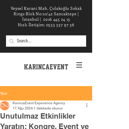
Veysel Karani Mah. Çolakoğlu Sokak
Rings Blok No:10/42 Sancaktepe |
İstanbul |
0216 445 24 15
Hızlı İletişim;
0553 337 97 36
KarincaEvent
EXPERIENCe desIGN STUDIO
Yazı
KarıncaEvent Experience Agency
17 Ağu 2024
1 dakikada okunur
Unutulmaz Etkinlikler
Yaratın: Kongre, Event ve