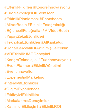
#EtkinlikFikirleri
#Kongreİnnovasyonu
#FuarTeknolojisi
#EventTech
#EtkinlikPlanlaması
#Photobooth
#MirrorBooth
#EtkinlikFotoğrafçılığı
#EğlenceliFotoğraflar
#AIVideoBooth
#YapayZekaEtkinlikleri
#TeknolojiEtkinlikleri
#AIKarikatür
, 
#SanalGerçeklik
#ArtırılmışGerçeklik
#VREtkinlik
#ARDeneyimi
#KongreTeknolojisi
#Fuarİnnovasyonu
#EventPlanner
#EtkinlikYönetimi
#EventInnovation
#ExperientialMarketing
#InteraktifEtkinlikler
#DigitalExperiences
#EtkileyiciEtkinlikler
#MarkalanmışDeneyimler
#KatılımcıEtkileşimi
#EtkinlikROI