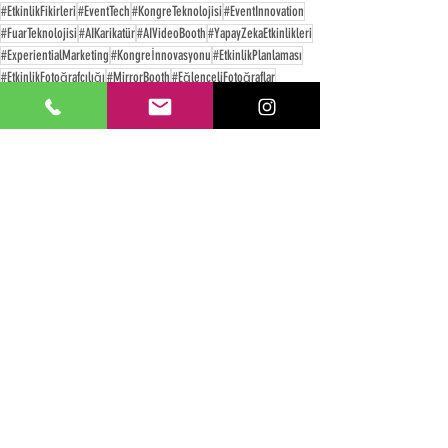
#EtkinlikFikirleri
#EventTech
#KongreTeknolojisi
#EventInnovation
#FuarTeknolojisi
#AIKarikatür
#AIVideoBooth
#YapayZekaEtkinlikleri
#ExperientialMarketing
#Kongreİnnovasyonu
#EtkinlikPlanlaması
#EtkinlikFotoğrafçılığı
#MirrorBooth
#EğlenceliFotoğraflar
#Photobooth
#TeknolojiEtkinlikleri
#ArtırılmışGerçeklik
#VREtkinlik
#SanalGerçeklik
#ARDeneyimi
#EventPlanner
#EtkinlikYönetimi
#Fuarİnnovasyonu
#InteraktifEtkinlikler
#DigitalExperiences
#KatılımcıEtkileşimi
#EtkileyiciEtkinlikler
#MarkalanmışDeneyimler
#EtkinlikROI
Etkinlikler için Yenilikçi Fikirler
Yorumlar