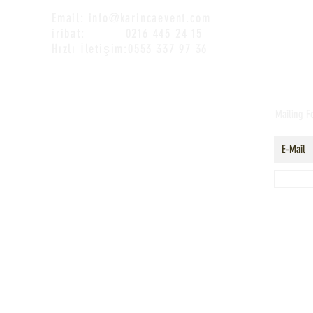
Email:
info@karincaevent.com
iribat: 0216 445 24 15
Hızlı İletişim:0553 337 97 36
Mailing 
EventGenius Dijital Kongre Etkinlik Asist
Diorama XR of Anatolia ( Extended Reality (Genişleti
nt Organizasyon Turizm Reklam Bilişim Limited Şirketi