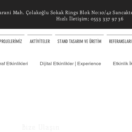
arani Mah. Çolakoğlu Sokak Rings Blok No:10/42 Sancaktep
Hızlı İletişim; 0553 337 97 36
PROJELERİMİZ
AKTİVİTELER
STAND TASARIM VE ÜRETİM
REFERANSLARI
af Etkinlikleri
Dijital Etkinlikler | Experience
Etkinlik İ
ülatör Etkinliklerimiz
Etkinlikleriniz Hakkında - Blog
leri
Konsept Etkinlikler
AI Yapay Zeka Etkinlikleri
Bize Ulaşın
Ç