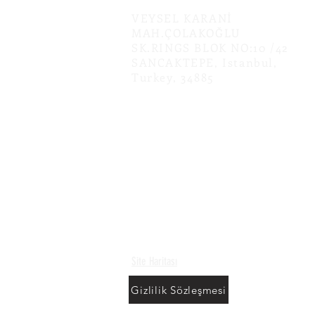
VEYSEL KARANİ
MAH.ÇOLAKOĞLU
SK.RINGS BLOK NO:10 /42
SANCAKTEPE, Istanbul,
Turkey, 34885
Site Haritası
Gizlilik Sözleşmesi
KarıncaEve