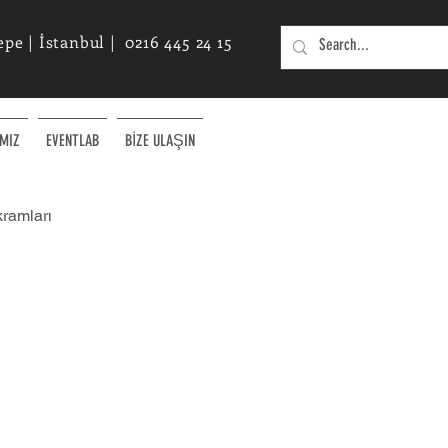
e | İstanbul | 0216 445 24 15
MIZ
EVENTLAB
BİZE ULAŞIN
kramları
Etkinlikler için Yenilikçi Fikirler
alışma Saatlerimiz