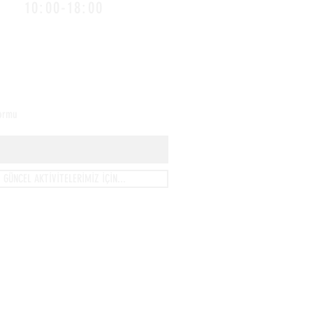
10:00-18:00
Formu
GÜNCEL AKTİVİTELERİMİZ İÇİN...
anı,
lmiş Gerçeklik),
.'nin resmi bir alt markası