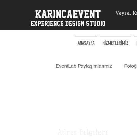
KarincaEvent
Veysel K
EXPERIENCe desIGN STUDIO
ANASAYFA
HİZMETLERİMİZ
EventLab Paylaşımlarımız
Fotoğr
Happy Hour Etkinlikleri
Sim
KarıncaEvent | Workshop Atölye
Adres Bilgileri