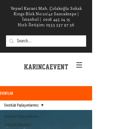
Veysel Karani Mah. Çolakoğlu Sokak
Rings Blok No:10/42 Sancaktepe |
İstanbul |
0216 445 24 15
Hızlı İletişim;
0553 337 97 36
KarincaEvent
EXPERIENCe desIGN STUDIO
EVENTLAB
EventLab Paylaşımlarımız
EventLab Paylaşımlarımız
Fotoğraf Etkinlikleri