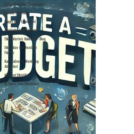
Dijital Etkinlikler | Experience
Etkinlik İkramları
Happy Hour Etkinlikleri
Simülatör Etkinliklerimiz
Etkinlikleriniz Hakkında - Blog
Etkinlikler için Yenilikçi
Fikirler
KarıncaEvent | Workshop
Atölyeleri
Konsept Etkinlikler
AI Yapay Zeka Etkinlikleri