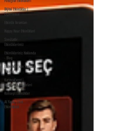
Fotoğraf Etkinlikleri
Dijital Etkinlikler |
Experience
Etkinlik İkramları
Happy Hour Etkinlikleri
Simülatör
Etkinliklerimiz
Etkinlikleriniz Hakkında
- Blog
Etkinlikler için Yenilikçi
Fikirler
KarıncaEvent |
Workshop Atölyeleri
Konsept Etkinlikler
AI Yapay Zeka
Etkinlikleri