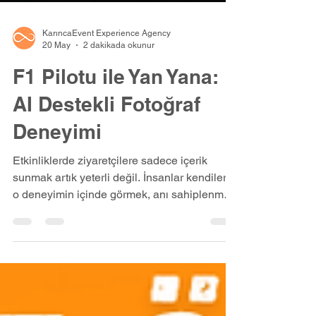
KarıncaEvent Experience Agency
20 May
2 dakikada okunur
F1 Pilotu ile Yan Yana:
AI Destekli Fotoğraf
Deneyimi
Etkinliklerde ziyaretçilere sadece içerik
sunmak artık yeterli değil. İnsanlar kendilerini
o deneyimin içinde görmek, anı sahiplenmek
ve paylaşmak istiyor. KarıncaEvent olarak
geliştirdiğimiz F1 Pilotu ile Fotoğraf
Deneyimi, katılımcıları saniyeler içinde bir
yarış pistine taşıyor ve onları favori
pilotlarıyla aynı kareye sokuyor.