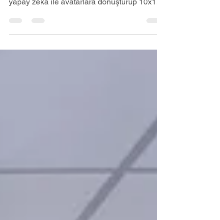
Sıradan promosyonları unutun!
Etkinliklerinizde katılımcı fotoğraflarını anında
yapay zeka ile avatarlara dönüştürüp 10x15
defter kapaklarına basıyoruz.