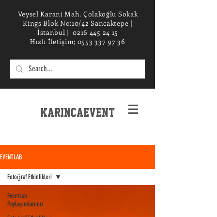
Veysel Karani Mah. Çolakoğlu Sokak
Rings Blok No:10/42 Sancaktepe |
İstanbul |
0216 445 24 15
Hızlı İletişim;
0553 337 97 36
KarincaEvent
EXPERIENCe desIGN STUDIO
EVENTLAB
Fotoğraf Etkinlikleri
EventLab
Paylaşımlarımız